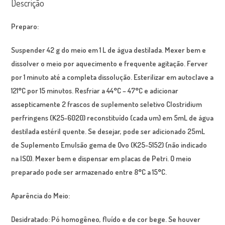
Descrição
Preparo:
Suspender 42 g do meio em 1 L de água destilada. Mexer bem e
dissolver o meio por aquecimento e frequente agitação. Ferver
por 1 minuto até a completa dissolução. Esterilizar em autoclave a
121°C por 15 minutos. Resfriar a 44°C – 47°C e adicionar
assepticamente 2 frascos de suplemento seletivo
Clostridium
perfringens
(K25-6020) reconstituído (cada um) em 5mL de água
destilada estéril quente. Se desejar, pode ser adicionado 25mL
de Suplemento Emulsão gema de Ovo (K25-5152) (não indicado
na ISO). Mexer bem e dispensar em placas de Petri. O meio
preparado pode ser armazenado entre 8°C a 15°C.
Aparência do Meio:
Desidratado: Pó homogêneo, fluído e de cor bege. Se houver