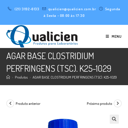
Ir
(21) 3192-6133
qualicien@qualicien.com.br
Segunda
para
à Sexta - 08:00 às 17:30
o
conteúdo
MENU
AGAR BASE CLOSTRIDIUM
PERFRINGENS (TSC). K25-1029
>
Produtos
>
AGAR BASE CLOSTRIDIUM PERFRINGENS (TSC). K25-1029
Produto anterior
Próximo produto