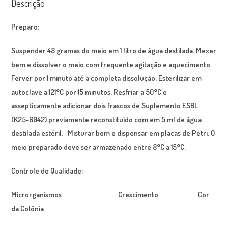
Descrição
Preparo:
Suspender 48 gramas do meio em 1 litro de água destilada. Mexer
bem e dissolver o meio com frequente agitação e aquecimento.
Ferver por 1 minuto até a completa dissolução. Esterilizar em
autoclave a 121°C por 15 minutos. Resfriar a 50°C e
assepticamente adicionar dois frascos de Suplemento ESBL
(K25-6042) previamente reconstituído com em 5 ml de água
destilada estéril. Misturar bem e dispensar em placas de Petri. O
meio preparado deve ser armazenado entre 8°C a 15°C.
Controle de Qualidade:
Microrganismos Crescimento Cor
da Colônia