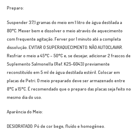
Preparo:
Suspender 37,1 gramas do meio em 1 litro de água destilada a
80°C. Mexer bem e dissolver o meio através de aquecimento
com frequente agitação. Ferver por 1 minuto até a completa
dissolução. EVITAR O SUPERAQUECIMENTO. NÃO AUTOCLAVAR.
Resfriar o meio a 45°C – 50°C e, se desejar, adicionar 2 frascos de
Suplemento
Salmonella
(Ref. K25-6043) previamente
reconstituído em 5 ml de água destilada estéril. Colocar em
placas de Petri. O meio preparado deve ser armazenado entre
8°C a 15°C. É recomendado que o preparo das placas seja feito no
mesmo dia do uso.
Aparência do Meio:
DESIDRATADO: Pó de cor bege, fluído e homogêneo.