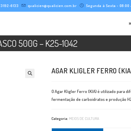
) 3192-6133
qualicien@qualicien.com.br
Segunda à Sexta - 08:00 
ASCO 500G – K25-1042
AGAR KLIGLER FERRO (KIA
O Agar Kligler Ferro (KIA) é utilizado para
fermentação de carboidratos e produção H
Categoria:
MEIOS DE CULTURA