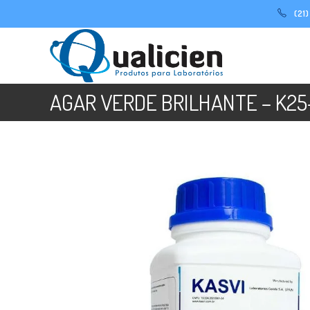
Ir
(21
para
o
conteúdo
AGAR VERDE BRILHANTE – K25