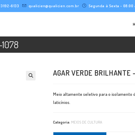
) 3192-6133
qualicien@qualicien.com.br
Segunda à Sexta - 08:00 
-1078
AGAR VERDE BRILHANTE –
Meio altamente seletivo para o isolamento 
laticínios.
Categoria:
MEIOS DE CULTURA