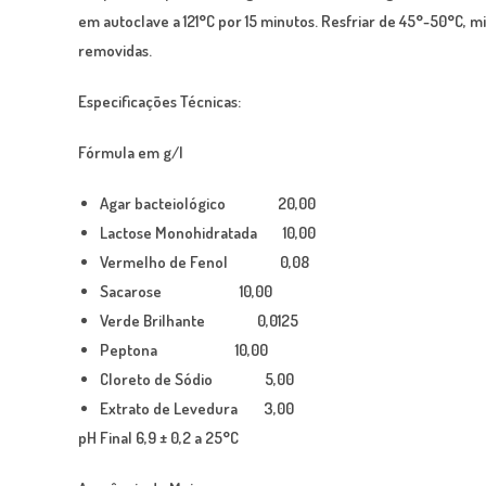
em autoclave a 121°C por 15 minutos. Resfriar de 45°-50°C,
removidas.
Especificações Técnicas:
Fórmula em g/l
Agar bacteiológico 20,00
Lactose Monohidratada 10,00
Vermelho de Fenol 0,08
Sacarose 10,00
Verde Brilhante 0,0125
Peptona 10,00
Cloreto de Sódio 5,00
Extrato de Levedura 3,00
pH Final 6,9 ± 0,2 a 25°C