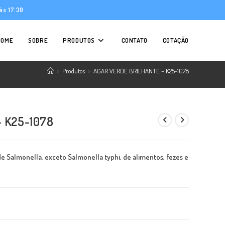
às 17:30
HOME
SOBRE
PRODUTOS
CONTATO
COTAÇÃO
>
Produtos
>
AGAR VERDE BRILHANTE – K25-1078
 K25-1078
de Salmonella, exceto
Salmonella typhi
, de alimentos, fezes e