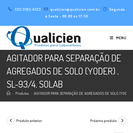
Ir
(21) 3192-6133
qualicien@qualicien.com.br
Segunda
para
à Sexta - 08:00 às 17:30
o
conteúdo
MENU
AGITADOR PARA SEPARAÇÃO DE
AGREGADOS DE SOLO (YODER) .
SL-93/4. SOLAB
>
Produtos
>
AGITADOR PARA SEPARAÇÃO DE AGREGADOS DE SOLO (YODER) .
Produto anterior
Próximo produto