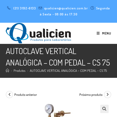
Ir
(21) 3192-6133
qualicien@qualicien.com.br
Segunda
para
à Sexta - 08:00 às 17:30
o
conteúdo
MENU
AUTOCLAVE VERTICAL
ANALÓGICA – COM PEDAL – CS 75
>
Produtos
>
AUTOCLAVE VERTICAL ANALÓGICA – COM PEDAL – CS 75
Produto anterior
Próximo produto