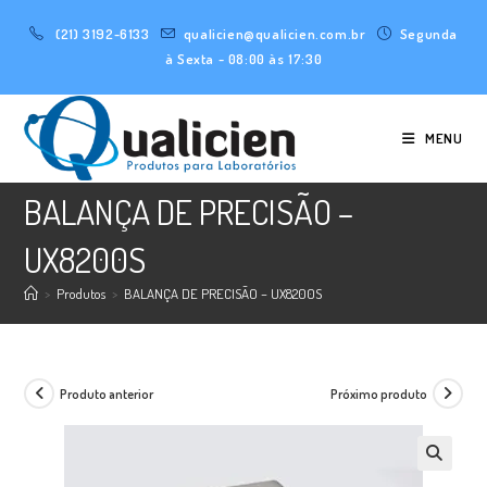
Ir
(21) 3192-6133
qualicien@qualicien.com.br
Segunda
para
à Sexta - 08:00 às 17:30
o
conteúdo
MENU
BALANÇA DE PRECISÃO –
UX8200S
>
Produtos
>
BALANÇA DE PRECISÃO – UX8200S
Produto anterior
Próximo produto