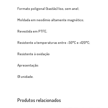
Formato poligonal (bastão) liso, sem anel;
Moldada em neodímio altamente magnético;
Revestida em PTFE;
Resistente a temperaturas entre -50°C e +120°C;
Resistente à oxidação
Apresentação:
01 unidade.
Produtos relacionados