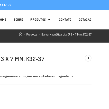
às 17:30
HOME
SOBRE
PRODUTOS
CONTATO
COTAÇÃO
>
Produtos
>
Barra Magnética Lisa Ø 3 X 7 Mm. K32-37
3 X 7 MM. K32-37
homogeneizar soluções em agitadores magnéticos.