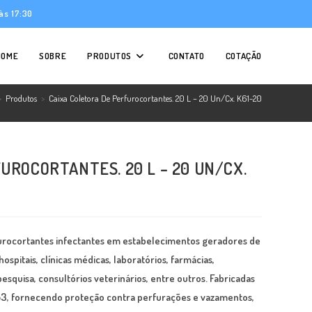
às 17:30
HOME
SOBRE
PRODUTOS
CONTATO
COTAÇÃO
>
Produtos
>
Caixa Coletora De Perfurocortantes. 20 L – 20 Un/Cx. K61-20
UROCORTANTES. 20 L – 20 UN/CX.
rfurocortantes infectantes em estabelecimentos geradores de
pitais, clínicas médicas, laboratórios, farmácias,
pesquisa, consultórios veterinários, entre outros. Fabricadas
3, fornecendo proteção contra perfurações e vazamentos,