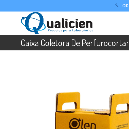
Ir
(21
para
o
conteúdo
Caixa Coletora De Perfurocorta