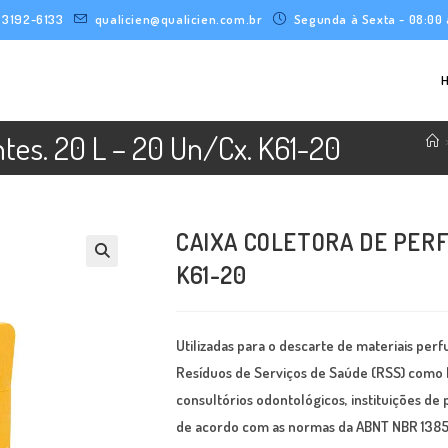
) 3192-6133
qualicien@qualicien.com.br
Segunda à Sexta - 08:00 
ntes. 20 L – 20 Un/Cx. K61-20
CAIXA COLETORA DE PERF
K61-20
Utilizadas para o descarte de materiais pe
Resíduos de Serviços de Saúde (RSS) como hos
consultórios odontológicos, instituições de 
de acordo com as normas da ABNT NBR 1385