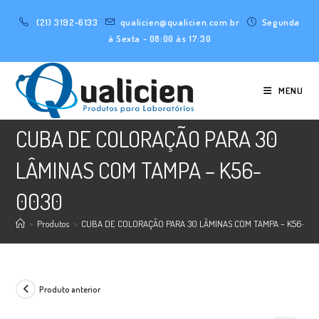
Ir
(21) 3192-6133
qualicien@qualicien.com.br
Segunda
para
à Sexta - 08:00 às 17:30
o
conteúdo
MENU
CUBA DE COLORAÇÃO PARA 30
LÂMINAS COM TAMPA – K56-
0030
>
Produtos
>
CUBA DE COLORAÇÃO PARA 30 LÂMINAS COM TAMPA – K56-00
Produto anterior