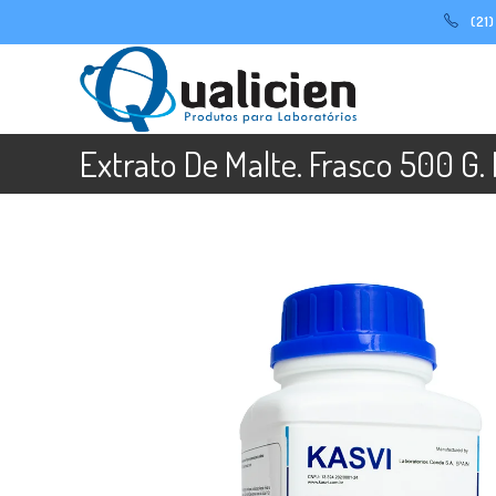
Ir
(21
para
o
conteúdo
Extrato De Malte. Frasco 500 G.