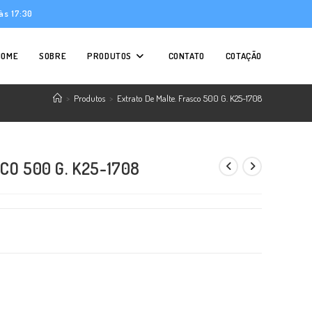
às 17:30
HOME
SOBRE
PRODUTOS
CONTATO
COTAÇÃO
>
Produtos
>
Extrato De Malte. Frasco 500 G. K25-1708
O 500 G. K25-1708