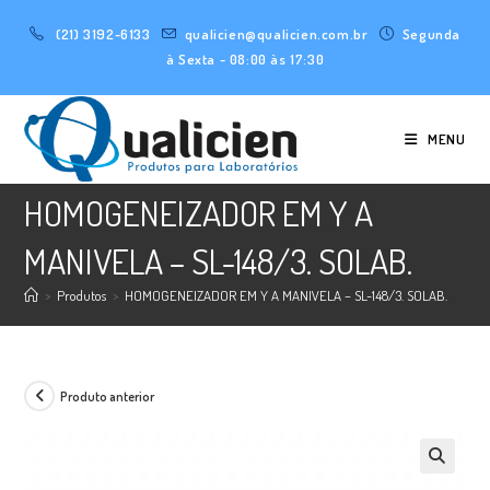
Ir
(21) 3192-6133
qualicien@qualicien.com.br
Segunda
para
à Sexta - 08:00 às 17:30
o
conteúdo
MENU
HOMOGENEIZADOR EM Y A
MANIVELA – SL-148/3. SOLAB.
>
Produtos
>
HOMOGENEIZADOR EM Y A MANIVELA – SL-148/3. SOLAB.
Produto anterior