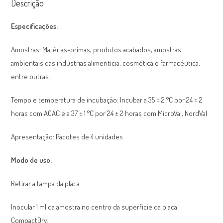
Descrição
Especificações:
Amostras: Matérias-primas, produtos acabados, amostras
ambientais das indústrias alimentícia, cosmética e farmacêutica,
entre outras.
Tempo e temperatura de incubação: Incubar a 35 ± 2 °C por 24 ± 2
horas com AOAC e a 37 ± 1 °C por 24 ± 2 horas com MicroVal, NordVal
Apresentação: Pacotes de 4 unidades
Modo de uso:
Retirar a tampa da placa.
Inocular 1 ml da amostra no centro da superfície da placa
CompactDry.