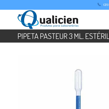
Ir
(21
para
o
conteúdo
PIPETA PASTEUR 3 ML. ESTÉRIL