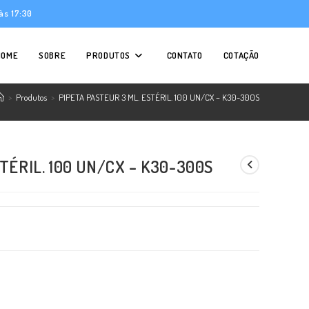
às 17:30
HOME
SOBRE
PRODUTOS
CONTATO
COTAÇÃO
>
Produtos
>
PIPETA PASTEUR 3 ML. ESTÉRIL. 100 UN/CX – K30-300S
TÉRIL. 100 UN/CX – K30-300S