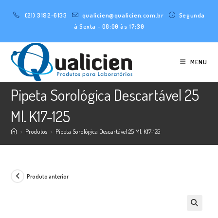
Ir
(21) 3192-6133
qualicien@qualicien.com.br
Segunda
para
à Sexta - 08:00 às 17:30
o
conteúdo
MENU
Pipeta Sorológica Descartável 25
Ml. K17-125
>
Produtos
>
Pipeta Sorológica Descartável 25 Ml. K17-125
Produto anterior