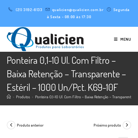
Ir
(21) 3192-6133
qualicien@qualicien.com.br
Segunda
para
à Sexta - 08:00 às 17:30
o
conteúdo
MENU
Ponteira 0,1-10 Ul. Com Filtro –
Baixa Retenção – Transparente –
Estéril – 1000 Un/Pct. K69-10F
>
Produtos
>
Ponteira 0,1-10 Ul. Com Filtro – Baixa Retenção – Transparente –
Produto anterior
Próximo produto