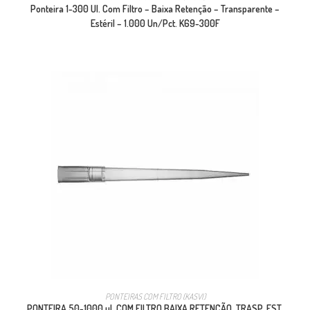
Ponteira 1-300 Ul. Com Filtro – Baixa Retenção – Transparente –
Estéril – 1.000 Un/Pct. K69-300F
PONTEIRAS COM FILTRO (KASVI)
PONTEIRA 50-1000 uL COM FILTRO BAIXA RETENÇÃO. TRASP. EST.