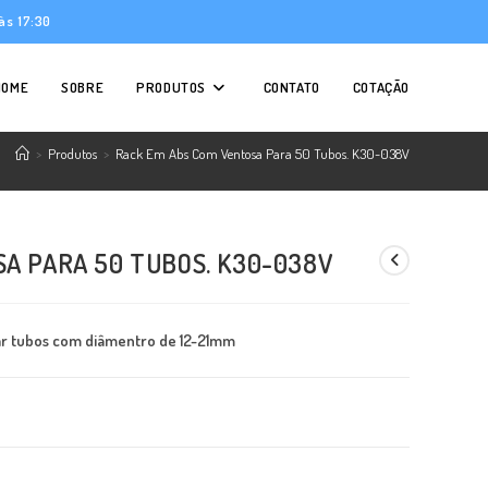
às 17:30
HOME
SOBRE
PRODUTOS
CONTATO
COTAÇÃO
>
Produtos
>
Rack Em Abs Com Ventosa Para 50 Tubos. K30-038V
A PARA 50 TUBOS. K30-038V
nar tubos com diâmentro de 12-21mm