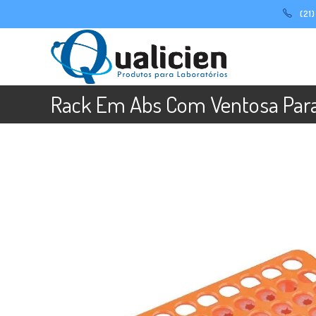
Ir
(21
para
o
conteúdo
Rack Em Abs Com Ventosa Par