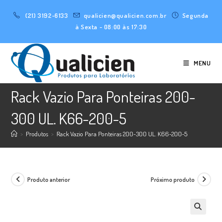
Ir
(21) 3192-6133
qualicien@qualicien.com.br
Segunda
para
à Sexta - 08:00 às 17:30
o
conteúdo
MENU
Rack Vazio Para Ponteiras 200-
300 UL. K66-200-5
>
Produtos
>
Rack Vazio Para Ponteiras 200-300 UL. K66-200-5
Produto anterior
Próximo produto