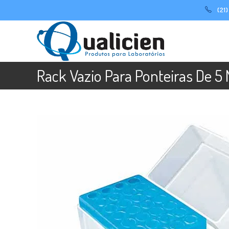
Ir
(21
para
o
conteúdo
Rack Vazio Para Ponteiras De 5