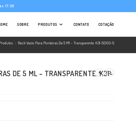
às 17:30
HOME
SOBRE
PRODUTOS
CONTATO
COTAÇÃO
Produtos
>
Rack Vazio Para Ponteiras De 5 Ml – Transparente. K31-5000-5
RAS DE 5 ML – TRANSPARENTE. K31-