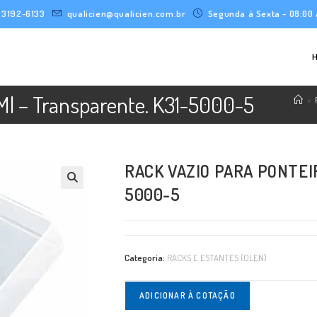
) 3192-6133
qualicien@qualicien.com.br
Segunda à Sexta - 08:00 
 Ml – Transparente. K31-5000-5
>
RACK VAZIO PARA PONTEI
5000-5
Categoria:
RACKS E ESTANTES (OLEN)
ADICIONAR À COTAÇÃO