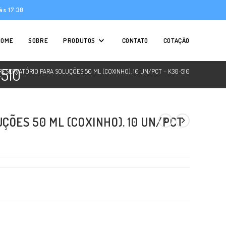
às 17:30
HOME
SOBRE
PRODUTOS
CONTATO
COTAÇÃO
510
RESERVATÓRIO PARA SOLUÇÕES 50 ML (COXINHO). 10 UN/PCT – K30-510
ÇÕES 50 ML (COXINHO). 10 UN/PCT