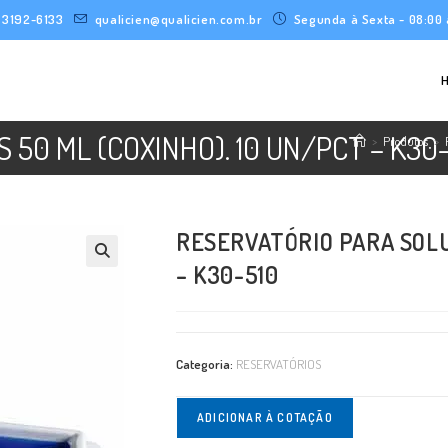
) 3192-6133
qualicien@qualicien.com.br
Segunda à Sexta - 08:00 
50 ML (COXINHO). 10 UN/PCT – K30-
>
Produtos
>
RESERVATÓRIO PARA SOLU
– K30-510
Categoria:
RESERVATÓRIOS
ADICIONAR À COTAÇÃO