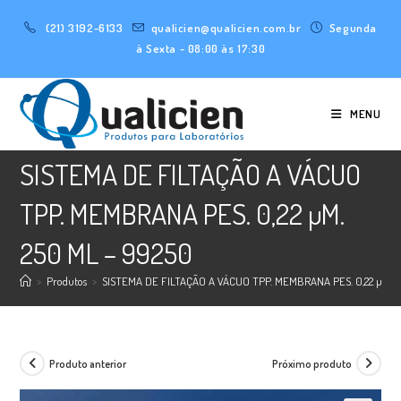
Ir
(21) 3192-6133
qualicien@qualicien.com.br
Segunda
para
à Sexta - 08:00 às 17:30
o
conteúdo
MENU
SISTEMA DE FILTAÇÃO A VÁCUO
TPP. MEMBRANA PES. 0,22 µM.
250 ML – 99250
>
Produtos
>
SISTEMA DE FILTAÇÃO A VÁCUO TPP. MEMBRANA PES. 0,22 µM. 2
Produto anterior
Próximo produto