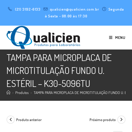
Ir
(21) 3192-6133
qualicien@qualicien.com.br
Segunda
para
à Sexta - 08:00 às 17:30
o
conteúdo
MENU
TAMPA PARA MICROPLACA DE
MICROTITULAÇÃO FUNDO U.
ESTÉRIL – K30-5096TU
>
Produtos
>
TAMPA PARA MICROPLACA DE MICROTITULAÇÃO FUNDO U. ESTÉ
Produto anterior
Próximo produto