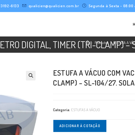
) 3192-6133
qualicien@qualicien.com.br
Segunda à Sexta - 08:00 
RO DIGITAL, TIMER (TRI-CLAMP) – S
>
Produtos
>
ESTUFA A VÁC
ESTUFA A VÁCUO COM VAC
CLAMP) – SL-104/27. SOLA
Categoria:
ESTUFAS A VÁCUO
ADICIONAR À COTAÇÃO