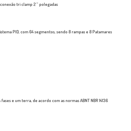
conexão tri clamp 2 ’’ polegadas
sistema PID, com 64 segmentos, sendo 8 rampas e 8 Patamares
s fases e um terra, de acordo com as normas ABNT NBR 14136