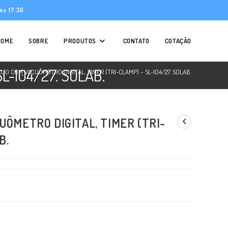
às 17:30
HOME
SOBRE
PRODUTOS
CONTATO
COTAÇÃO
L-104/27. SOLAB.
UO COM VACUÔMETRO DIGITAL, TIMER (TRI-CLAMP) – SL-104/27. SOLAB.
UÔMETRO DIGITAL, TIMER (TRI-
B.