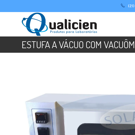
Ir
(21
para
o
conteúdo
ESTUFA A VÁCUO COM VACUÔMET