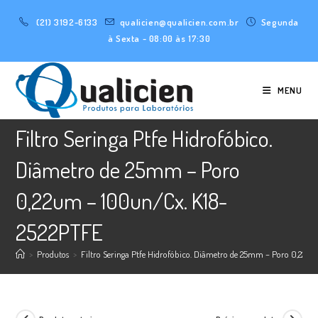
Ir
(21) 3192-6133
qualicien@qualicien.com.br
Segunda
para
à Sexta - 08:00 às 17:30
o
conteúdo
MENU
Filtro Seringa Ptfe Hidrofóbico.
Diâmetro de 25mm – Poro
0,22um – 100un/Cx. K18-
2522PTFE
>
Produtos
>
Filtro Seringa Ptfe Hidrofóbico. Diâmetro de 25mm – Poro 0,22u