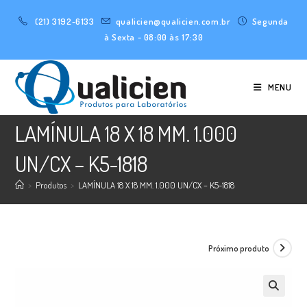
Ir
(21) 3192-6133
qualicien@qualicien.com.br
Segunda
para
à Sexta - 08:00 às 17:30
o
conteúdo
MENU
LAMÍNULA 18 X 18 MM. 1.000
UN/CX – K5-1818
>
Produtos
>
LAMÍNULA 18 X 18 MM. 1.000 UN/CX – K5-1818
Próximo produto