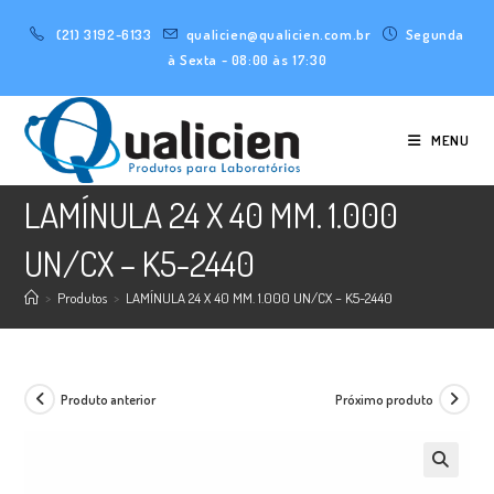
Ir
(21) 3192-6133
qualicien@qualicien.com.br
Segunda
para
à Sexta - 08:00 às 17:30
o
conteúdo
MENU
LAMÍNULA 24 X 40 MM. 1.000
UN/CX – K5-2440
>
Produtos
>
LAMÍNULA 24 X 40 MM. 1.000 UN/CX – K5-2440
Produto anterior
Próximo produto