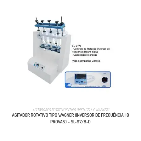
AGITADORES ROTATIVOS (TIPO OPEN CELL E WAGNER)
AGITADOR ROTATIVO TIPO WAGNER (INVERSOR DE FREQUÊNCIA I 8
PROVAS) – SL-97/8-D