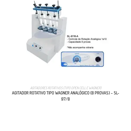
AGITADORES ROTATIVOS (TIPO OPEN CELL E WAGNER)
AGITADOR ROTATIVO TIPO WAGNER ANALÓGICO (8 PROVAS) – SL-
97/8