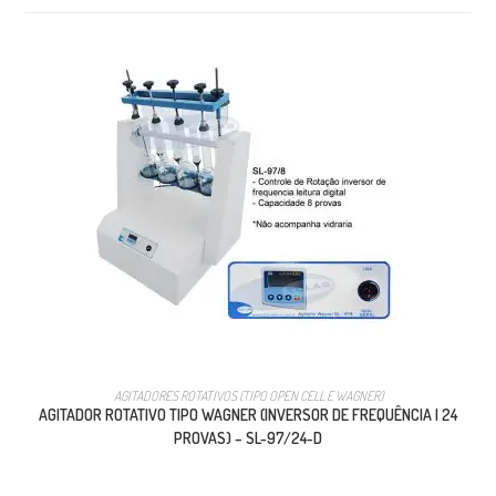
AGITADORES ROTATIVOS (TIPO OPEN CELL E WAGNER)
AGITADOR ROTATIVO TIPO WAGNER (INVERSOR DE FREQUÊNCIA I 24
PROVAS) – SL-97/24-D