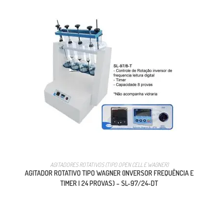
AGITADORES ROTATIVOS (TIPO OPEN CELL E WAGNER)
AGITADOR ROTATIVO TIPO WAGNER (INVERSOR FREQUÊNCIA E
TIMER I 24 PROVAS) – SL-97/24-DT