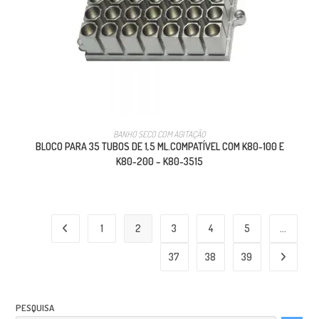
BANHO SECO COM AGITAÇÃO
BLOCO PARA 35 TUBOS DE 1,5 ML.COMPATÍVEL COM K80-100 E
K80-200 – K80-3515
1
2
3
4
5
…
37
38
39
PESQUISA