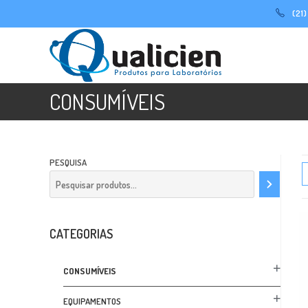
Ir
(21
para
o
conteúdo
CONSUMÍVEIS
PESQUISA
CATEGORIAS
CONSUMÍVEIS
EQUIPAMENTOS